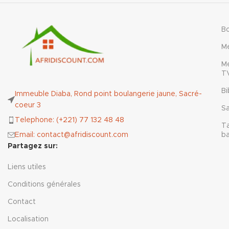
B
M
M
T
Bi
Immeuble Diaba, Rond point boulangerie jaune, Sacré-
coeur 3
Sa
Telephone: (+221) 77 132 48 48
T
Email: contact@afridiscount.com
b
Partagez sur:
Liens utiles
Conditions générales
Contact
Localisation