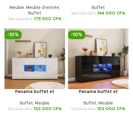
avec miroir
Dorè
Meuble
,
Meuble d'entrée
,
Buffet
Buffet
144 000
CFA
160 000
CFA
175 500
CFA
195 000
CFA
-10%
-10%
Panama buffet et
Panama buffet et
vaisselier blanc avec led
vaisselier noir avec led
Buffet
,
Meuble
Buffet
,
Meuble
153 000
CFA
153 000
CFA
170 000
CFA
170 000
CFA