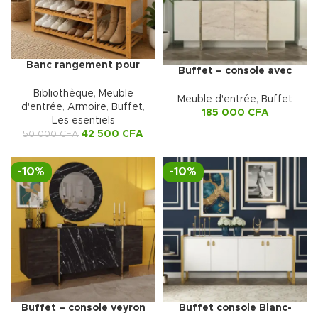
Banc rangement pour
Buffet – console avec
chaussures
miroir veyron
Bibliothèque
,
Meuble
Meuble d'entrée
,
Buffet
d'entrée
,
Armoire
,
Buffet
,
185 000
CFA
Les esentiels
42 500
CFA
50 000
CFA
-10%
-10%
Buffet – console veyron
Buffet console Blanc-