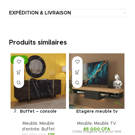
EXPÉDITION & LIVRAISON
Produits similaires
-10%
-
Buffet – console
Etagère meuble tv
veyron avec miroir
suspendu
Meuble
,
Meuble
Meuble
,
Meuble TV
d'entrée
,
Buffet
65 000
CFA
Cette Ètagère led pour télè
175