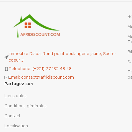
B
M
M
T
Bi
Immeuble Diaba, Rond point boulangerie jaune, Sacré-
coeur 3
Sa
Telephone: (+221) 77 132 48 48
T
Email: contact@afridiscount.com
b
Partagez sur:
Liens utiles
Conditions générales
Contact
Localisation