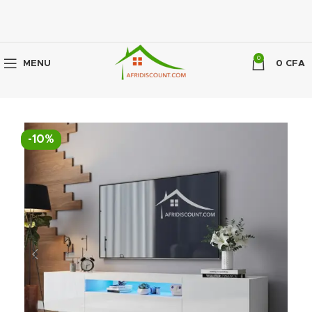
0
MENU
0
CFA
-10%