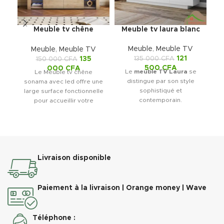
Meuble tv chêne
Meuble tv laura blanc
M
sonama avec led
Meuble
,
Meuble TV
Meuble
,
Meuble TV
121
135
135 000
CFA
150 000
CFA
500
CFA
000
CFA
Le
meuble TV Laura
se
Le Meuble tv chêne
distingue par son style
sonama avec led offre une
sophistiqué et
large surface fonctionnelle
contemporain.
pour accueillir votre
Il apporte immédiatement
m
dècoration. Il devient
une touche d’élégance à
rapidement le point central
votre intérieur.
Ai
du salon.
Ainsi, il devient le point
central de votre salon.
dé
s
Livraison disponible
Grâce à son
design
d
tendance et fonctionnel
,
ce meuble TV répond aux
Paiement à la livraison | Orange money | Wave
exigences modernes.
Il combine esthétique et
praticité avec efficacité.
a
Téléphone :
Par conséquent, il s’intègre