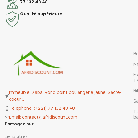
77 132 48 48
facilement dans tous les
styles de décoration.
Qualité supérieure
B
M
M
T
Bi
Immeuble Diaba, Rond point boulangerie jaune, Sacré-
coeur 3
Sa
Telephone: (+221) 77 132 48 48
T
Email: contact@afridiscount.com
b
Partagez sur:
Liens utiles