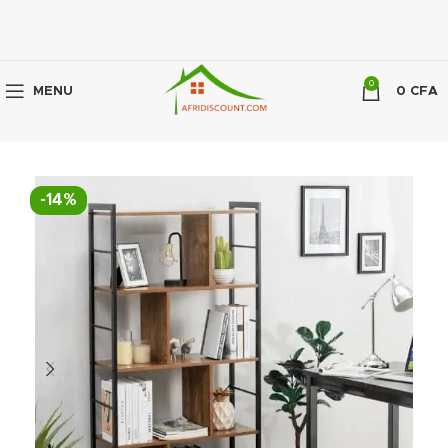
0
MENU
0
CFA
-14%