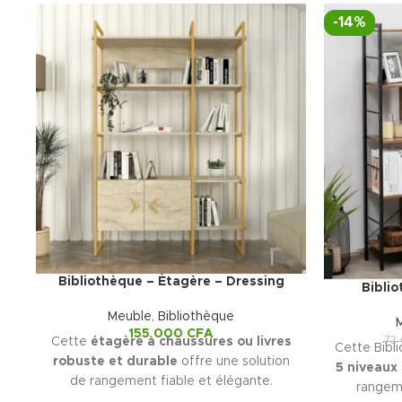
-14%
Bibliothèque – Ètagère – Dressing
Bibli
Meuble
,
Bibliothèque
155 000
CFA
73
Cette
étagère à chaussures ou livres
Cette Bibli
robuste et durable
offre une solution
5 niveaux
de rangement fiable et élégante.
rangeme
Elle combine
fer forgé métallique
et