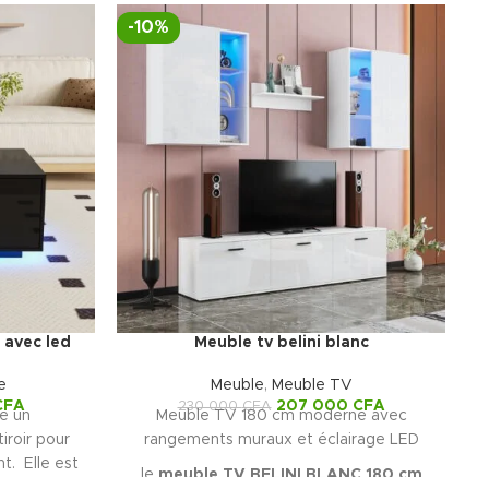
-10%
-
 avec led
Meuble tv belini blanc
e
Meuble
,
Meuble TV
CFA
207 000
CFA
230 000
CFA
e un
Meuble TV 180 cm moderne avec
iroir pour
rangements muraux et éclairage LED
t. Elle est
le
meuble TV BELINI BLANC 180 cm
able peut