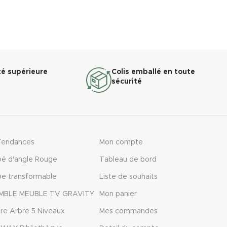
sublime instantanément votre salon.
une Finition
Il apporte une touche moderne et
'éclat et de
élégante à votre intérieur.
égante et
Ainsi, il s’intègre parfaitement aux
au salon,
espaces contemporains.
Grâce à sa
finition blanche brillante
, ce
té supérieure
Colis emballé en toute
meuble illumine la pièce.
sécurité
De plus, cette finition accentue la
sensation d’espace.
Par conséquent, le salon paraît plus
lumineux et raffiné.
Tendances
Mon compte
é d'angle Rouge
Tableau de bord
e transformable
Liste de souhaits
MBLE MEUBLE TV GRAVITY
Mon panier
re Arbre 5 Niveaux
Mes commandes