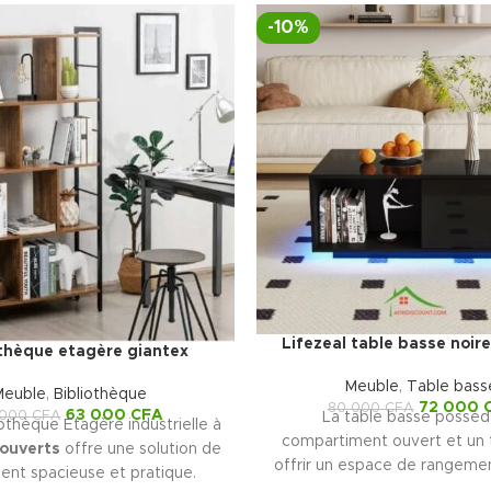
-10%
Lifezeal table basse noire
othèque etagère giantex
Meuble
,
Table bass
Meuble
,
Bibliothèque
72 000
80 000
CFA
63 000
CFA
 000
CFA
La table basse possèd
othèque Etagère industrielle à
compartiment ouvert et un t
 ouverts
offre une solution de
offrir un espace de rangemen
nt spacieuse et pratique.
fabriquée en MDF. Cette t