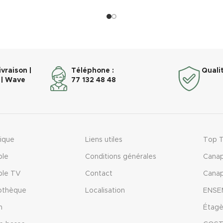
d, elle optimise l’organisation
supporter jusqu'à 65 kg avec 
 ses nombreuses étagères
haute brillance qui ajoute de l
fonctionnelles.
l'attrait. La lifezeal est él
 permet d’exposer livres, objets
multifonctionnelle adaptée 
 et accessoires du quotidien.
bureau, etc.
ivraison |
Téléphone :
Quali
| Wave
77 132 48 48
ique
Liens utiles
Top 
ble
Conditions générales
Canap
ble TV
Contact
Canap
iothèque
Localisation
ENSE
n
Étagè