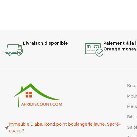
Tout d’abor
planches en bois résistantes
.
grâce à
Ainsi, elle garantit une excellente solidité
au quotidien.
Ainsi, elle
décoratifs
Le
tuyau en fer forgé stable
supporte
des charges importantes.
De plus, il assure une durabilité optimale
Livraison disponible
Paiement à la l
Orange money 
dans le temps.
Par conséquent, l’étagère conserve sa
stabilité même très chargée.
Bout
Meu
Meu
Bibl
Immeuble Diaba, Rond point boulangerie jaune, Sacré-
Salo
coeur 3